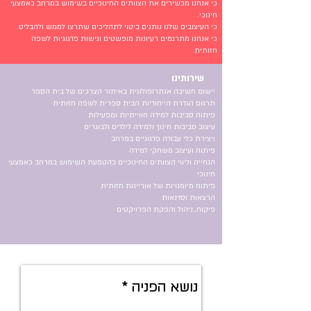
כי אנחנו מכשירים את הצוותים החינוכיים בשימוש במרחב כאמצעי
חינוכי.
כי העיצובים שלנו נותנים ביטוי לתהליכים שתרצו לממש ולהבליט.
כי אנחנו מתרגמים רעיונות מופשטים וגישות פדגוגיות לשפה
חזותית.
​ שירותינו
יישום חשיבה אנתרופולוגית באיתור הצרכים של בית הספר
תרגום הגדרת הייחודיות הבית ספרית לשפה חזותית
פיתוח סביבות למידה חווייתיות ומפעילות
עיצוב סביבות חינוך ולמידה לילדים ולבוגרים
ויצירת כלי עבודה פדגוגיים במרחב
פיתוח ועיצוב משחקי למידה
הנחייה וליווי הצוותים החינוכיים בהטמעת השימוש במרחב כאמצעי
חינוכי
פיתוח מיומנויות של אוריינות חזותית
הרצאות וסדנאות
פיקוח, ניהול והפקת הפרויקטים