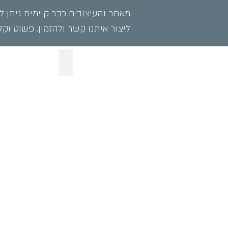
מאחר והעיצובים כבר קיימים ניתן ל
ליצור איתנו קשר ולהזמין. פשוט וקל.
matematics 367x120