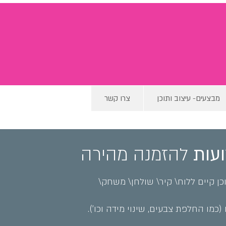
מבצעים- עיצוב ותוכן
צרו קשר
ועות
להזמנה מהירה
ן קיים ללוח\ קיר\ שולחן\ משחק\
מו החלפת צבעים, שינוי מידה וכו').