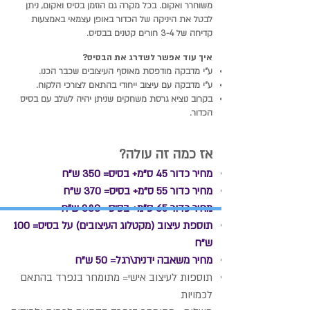
משוחרר ואקום. בכל מקרה גם הוזמן בסיס ואקום, ניתן
לבטל את היניקה של הכדור באופן עצמאי באמצעות
קדיחה של 3-4 חורים קטנים בבסיס.
איך עוד אפשר לשדרג את הבסיס?
ע"י מדבקה מודפסת מאוסף העיצובים שכבר הכנו.
ע"י מדבקה עם עיצוב ייחודי בהתאם לצורכי הלקוח.
בקרוב נוציא גרסת משחקים שניתן יהיה לשלב עם בסיס
הכדור.
אז כמה זה עולה?
מחיר כדור 45 ס"מ+ בסיס= 350 ש"ח
מחיר כדור 55 ס"מ+ בסיס= 370 ש"ח
מחיר כדור 65 ס"מ+ בסיס= 380 ש"ח
תוספת עיצוב (מקטלוג העיצובים) על בסיס= 100
ש"ח
מחיר משאבה ידנית\רגל= 50 ש"ח
תוספות לעיצוב אישי= מתומחר בנפרד בהתאם
לכמויות