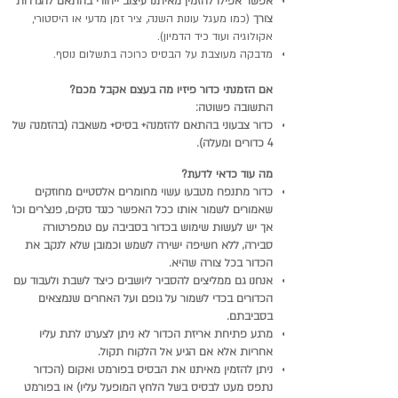
אפשר אפילו להזמין מאיתנו עיצוב ייחודי בהתאם להגדרות
צורך
(כמו מעגל עונות השנה, ציר זמן מדעי או היסטורי,
אקולוגיה ועוד כיד הדמיון).
מדבקה מעוצבת על הבסיס כרוכה בתשלום נוסף.
אם הזמנתי כדור פיזיו מה בעצם אקבל מכם?
התשובה פשוטה:
כדור צבעוני בהתאם להזמנה+ בסיס+ משאבה (בהזמנה של
4 כדורים ומעלה).
מה עוד כדאי לדעת?
כדור מתנפח מטבעו עשוי מחומרים אלסטיים מחוזקים
שאמורים לשמור אותו ככל האפשר כנגד נזקים, פנצ'רים וכו'
אך יש לעשות שימוש בכדור בסביבה עם טמפרטורה
סבירה, ללא חשיפה ישירה לשמש וכמובן שלא לנקב את
הכדור בכל צורה שהיא.
אנחנו גם ממליצים להסביר ליושבים כיצד לשבת ולעבוד עם
הכדורים בכדי לשמור על גופם ועל האחרים שנמצאים
בסביבתם.
מרגע פתיחת אריזת הכדור לא ניתן לצערנו לתת עליו
אחריות אלא אם הגיע אל הלקוח תקול.
ניתן להזמין מאיתנו את הבסיס בפורמט ואקום (הכדור
נתפס מעט לבסיס בשל הלחץ המופעל עליו) או בפורמט