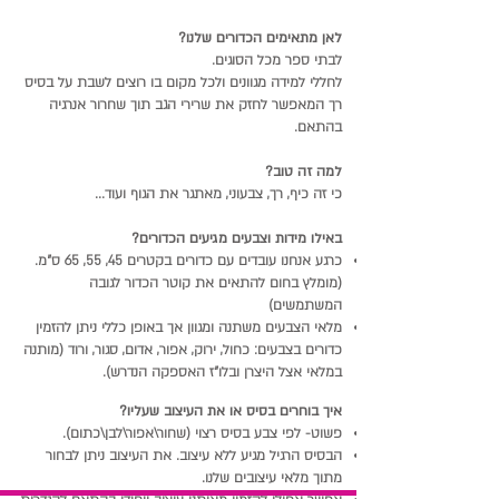
לאן מתאימים הכדורים שלנו?
לבתי ספר מכל הסוגים.
לחללי למידה מגוונים ולכל מקום בו רוצים לשבת על בסיס
רך המאפשר לחזק את שרירי הגב תוך שחרור אנרגיה
בהתאם.
למה זה טוב?
כי זה כיף, רך, צבעוני, מאתגר את הגוף ועוד...
באילו מידות וצבעים מגיעים הכדורים?
כרגע אנחנו עובדים עם כדורים בקטרים 45, 55, 65 ס"מ.
(מומלץ בחום להתאים את קוטר הכדור לגובה
המשתמשים)
מלאי הצבעים משתנה ומגוון אך באופן כללי ניתן להזמין
כדורים בצבעים: כחול, ירוק, אפור, אדום, סגור, ורוד (מותנה
במלאי אצל היצרן ובלו"ז האספקה הנדרש).
איך בוחרים בסיס או את העיצוב שעליו?
פשוט- לפי צבע בסיס רצוי (שחור\אפור\לבן\כתום).
הבסיס הרגיל מגיע ללא עיצוב. את העיצוב ניתן לבחור
מתוך מלאי עיצובים שלנו.