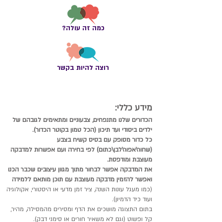
כמה זה עולה?
רוצה להיות בקשר
מידע כללי:
הכדורים שלנו מתנפחים, צבעוניים ומתאימים לגובהם של
ילדים ביסודי ועד תיכון (הכל טמון בקוטר הכדור).
כל כדור מסופק עם בסיס קשיח בצבע
(שחור\אפור\לבן
\כתום) לפי בחירה ועם אפשרות למדבקה
מעוצבת ומודפסת.
את המדבקה אפשר לבחור מתוך מגוון עיצובים שכבר הכנו
ואפשר להזמין מדבקה מעוצבת עם תוכן מותאם ללמידה
(כמו מעגל עונות השנה, ציר זמן מדעי או היסטורי, אקולוגיה
ועוד כיד הדמיון).
בתום התצוגה מושכים את הדף ומסירים מהמסילה, מהיר,
קל ופשוט (וגם לא משאיר חורים או סימני דבק).