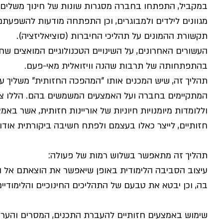
במקביל, התפתחו בחברה מסגרות שונות של חינוך משלים שה
מגוונים לילדים ולמבוגרים, וכן התפתחה מודעות להשפעתם
תקשורת ההמונים על תהליכי החיברות (סוציאליזציה).
העשורים האחרונים, על השינויים הטכנולוגיים המואצים שח
בהתפתחותה של תרבות שהנה וויזואלית מאי-פעם.
תהליך זה, שיש המכנים אותו "המהפכה החזותית" משליך על
המתקיימים בחברה ועל האמצעים המשמשים בהם. הללו צרי
וללומדות מיומנויות חיוניות של אוריינות חזותית, אשר באמצ
חזותיים, לייצר כאלו בעצמם ולפתח חשיבה ביקורתית אודו
תהליך זה מתאפשר בשלוש רמות של פעולה:
עיצוב הסביבה הלימודית באופן שיאפשר את הוצאתם אל הפ
בה, וכן יבטא את טבעם של התהליכים החינוכיים והלימודיי
שימוש באמצעים חזותיים להעברת התכנים, המסרים והער