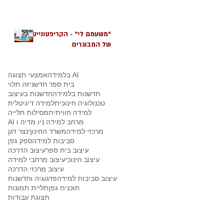
"משעמם לי" - הקריפטונייט
של המבוגרים
AI בלמידה
אמצעי תצוגה
בית ספר חדשני
זה תלוי
חדשנות בלמידה
חדשנות בעיצוב
טכנולוגיה חינוכית
למידה דיגיטלית
למידה חוויתית
מסילות תלייה
מרחב למידה ניו מדיה ו AI
מרכזי למידה
משרד החינוך
נצר דגן
סביבות למידה
ספק גפן
עיצוב בית ספר
עיצוב הדרכה
עיצוב חינוכי
עיצוב מרחבי למידה
עיצוב מרכזי הדרכה
עיצוב סביבות למידה
פדגוגיה וחדשנות
תוכנית גפן
תליית תמונות
תצוגת עבודות