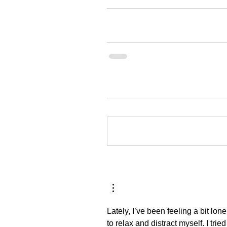
Lately, I’ve been feeling a bit lon
to relax and distract myself. I t