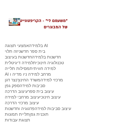
"משעמם לי" - הקריפטונייט
של המבוגרים
AI בלמידה
אמצעי תצוגה
בית ספר חדשני
זה תלוי
חדשנות בלמידה
חדשנות בעיצוב
טכנולוגיה חינוכית
למידה דיגיטלית
למידה חוויתית
מסילות תלייה
מרחב למידה ניו מדיה ו AI
מרכזי למידה
משרד החינוך
נצר דגן
סביבות למידה
ספק גפן
עיצוב בית ספר
עיצוב הדרכה
עיצוב חינוכי
עיצוב מרחבי למידה
עיצוב מרכזי הדרכה
עיצוב סביבות למידה
פדגוגיה וחדשנות
תוכנית גפן
תליית תמונות
תצוגת עבודות