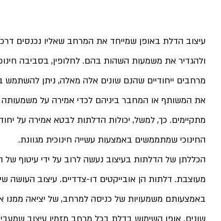
עיצוב הדלת באופן שמייחד את המרחב שאליו נכנסים דר
ולהגדיר את משמעות השהות בהם. לחלופין, בסביבה חינוכ
מרחבים ייחודיים שהנם שונים אלה מאלה, ניתן להשתמש ב
את המשותף או המחבר ביניהם לכדי אמירה על משמעותה
מתקיימים. כך, למשל, יכולות הדלתות לבטא אמירה על יחודו
החינוכי שמתממשים באמצעות עשייה חינוכית מגוונת.
הכללתן של הדלתות בעיצוב נעשה לרוב על ידי עיטוף של
מעוצבת. דלתות הן אובייקטים דו-צדדיים. עיצוב העושה שימ
באמצעותם משמעויות של כניסה למרחב, של יציאה ממנו או
שונים. אופן השימוש בדלת בכל מרחב מזמין עיצוב שמעביר 